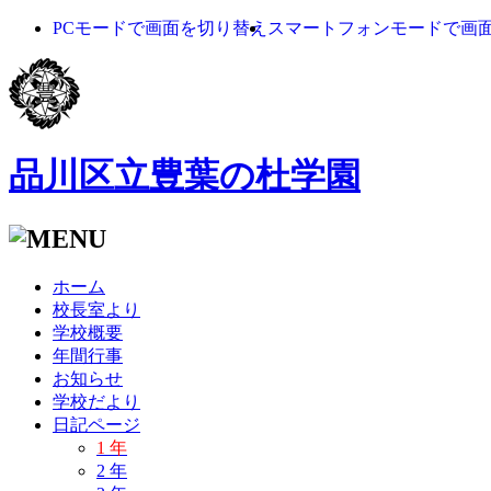
PCモードで画面を切り替え
スマートフォンモードで画
品川区立豊葉の杜学園
ホーム
校長室より
学校概要
年間行事
お知らせ
学校だより
日記ページ
1 年
2 年