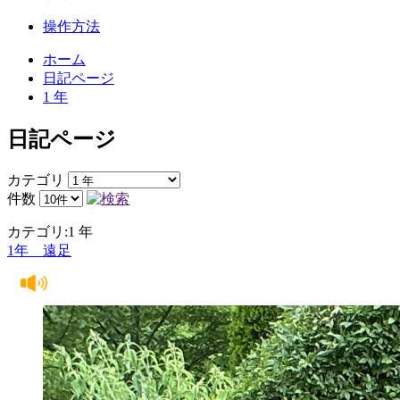
操作方法
ホーム
日記ページ
1 年
日記ページ
カテゴリ
件数
カテゴリ:1 年
1年 遠足