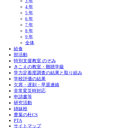
3 年
4 年
5 年
6 年
7 年
8 年
9 年
全体
給食
部活動
特別支援教室 のぞみ
きこえの教室・難聴学級
学力定着度調査の結果と取り組み
学校評価の結果
欠席・遅刻・早退連絡
非常変災時対応
申請書等
研究活動
姉妹校
豊葉の杜CS
PTA
サイトマップ