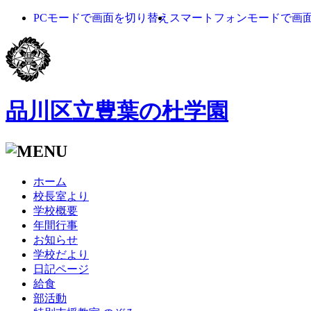
PCモードで画面を切り替え
スマートフォンモードで画
品川区立豊葉の杜学園
ホーム
校長室より
学校概要
年間行事
お知らせ
学校だより
日記ページ
給食
部活動