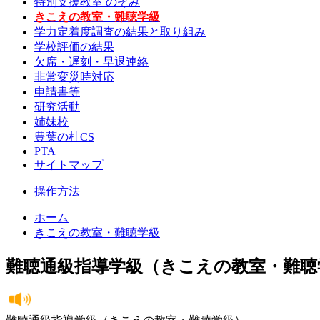
特別支援教室 のぞみ
きこえの教室・難聴学級
学力定着度調査の結果と取り組み
学校評価の結果
欠席・遅刻・早退連絡
非常変災時対応
申請書等
研究活動
姉妹校
豊葉の杜CS
PTA
サイトマップ
操作方法
ホーム
きこえの教室・難聴学級
難聴通級指導学級（きこえの教室・難聴