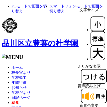
PCモードで画面を切
スマートフォンモードで画面を
文字サイズ
り替え
切り替え
品川区立豊葉の杜学園
ふりがな表示
ホーム
校長室より
学校概要
年間行事
音声読み上げ
お知らせ
学校だより
日記ページ
給食
背景色変更