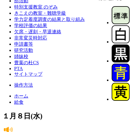
部活動
特別支援教室 のぞみ
きこえの教室・難聴学級
学力定着度調査の結果と取り組み
学校評価の結果
欠席・遅刻・早退連絡
非常変災時対応
申請書等
研究活動
姉妹校
豊葉の杜CS
PTA
サイトマップ
操作方法
ホーム
給食
１月８日(水)