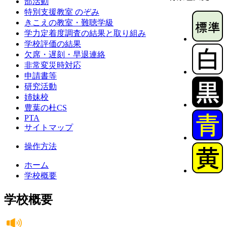
部活動
特別支援教室 のぞみ
きこえの教室・難聴学級
学力定着度調査の結果と取り組み
学校評価の結果
欠席・遅刻・早退連絡
非常変災時対応
申請書等
研究活動
姉妹校
豊葉の杜CS
PTA
サイトマップ
操作方法
ホーム
学校概要
学校概要