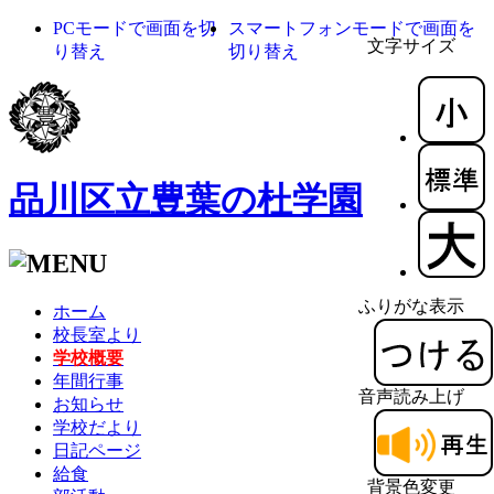
PCモードで画面を切
スマートフォンモードで画面を
文字サイズ
り替え
切り替え
品川区立豊葉の杜学園
ふりがな表示
ホーム
校長室より
学校概要
年間行事
音声読み上げ
お知らせ
学校だより
日記ページ
給食
背景色変更