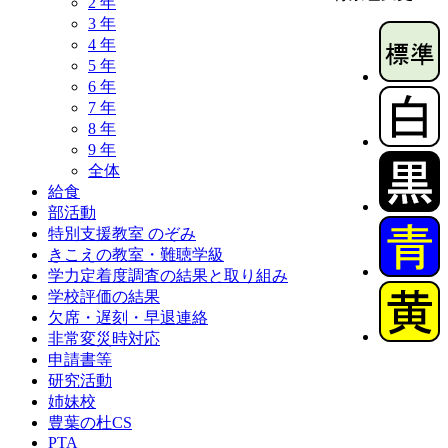
2 年
3 年
4 年
5 年
6 年
7 年
8 年
9 年
全体
給食
部活動
特別支援教室 のぞみ
きこえの教室・難聴学級
学力定着度調査の結果と取り組み
学校評価の結果
欠席・遅刻・早退連絡
非常変災時対応
申請書等
研究活動
姉妹校
豊葉の杜CS
PTA