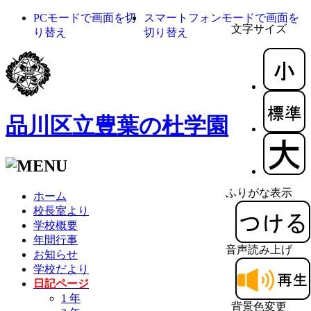
PCモードで画面を切
スマートフォンモードで画面を
文字サイズ
り替え
切り替え
品川区立豊葉の杜学園
ふりがな表示
ホーム
校長室より
学校概要
年間行事
音声読み上げ
お知らせ
学校だより
日記ページ
1 年
背景色変更