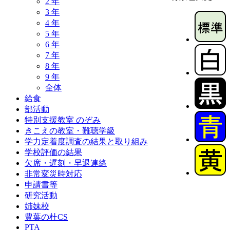
2 年
3 年
4 年
5 年
6 年
7 年
8 年
9 年
全体
給食
部活動
特別支援教室 のぞみ
きこえの教室・難聴学級
学力定着度調査の結果と取り組み
学校評価の結果
欠席・遅刻・早退連絡
非常変災時対応
申請書等
研究活動
姉妹校
豊葉の杜CS
PTA