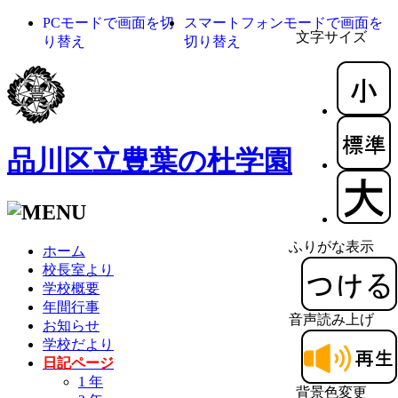
PCモードで画面を切
スマートフォンモードで画面を
文字サイズ
り替え
切り替え
品川区立豊葉の杜学園
ふりがな表示
ホーム
校長室より
学校概要
年間行事
音声読み上げ
お知らせ
学校だより
日記ページ
1 年
背景色変更