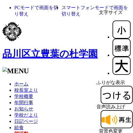
PCモードで画面を切
スマートフォンモードで画面を
文字サイズ
り替え
切り替え
品川区立豊葉の杜学園
ふりがな表示
ホーム
校長室より
学校概要
年間行事
音声読み上げ
お知らせ
学校だより
日記ページ
給食
背景色変更