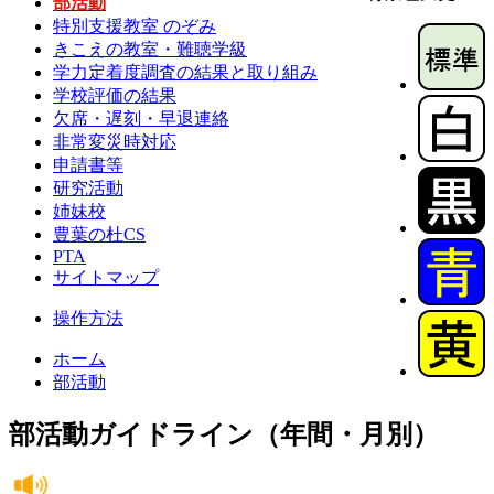
部活動
特別支援教室 のぞみ
きこえの教室・難聴学級
学力定着度調査の結果と取り組み
学校評価の結果
欠席・遅刻・早退連絡
非常変災時対応
申請書等
研究活動
姉妹校
豊葉の杜CS
PTA
サイトマップ
操作方法
ホーム
部活動
部活動ガイドライン（年間・月別）