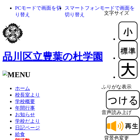
PCモードで画面を切
スマートフォンモードで画面を
文字サイズ
り替え
切り替え
品川区立豊葉の杜学園
ふりがな表示
ホーム
校長室より
学校概要
年間行事
音声読み上げ
お知らせ
学校だより
日記ページ
給食
背景色変更