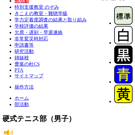
部活動
特別支援教室 のぞみ
きこえの教室・難聴学級
学力定着度調査の結果と取り組み
学校評価の結果
欠席・遅刻・早退連絡
非常変災時対応
申請書等
研究活動
姉妹校
豊葉の杜CS
PTA
サイトマップ
操作方法
ホーム
部活動
硬式テニス部（男子）