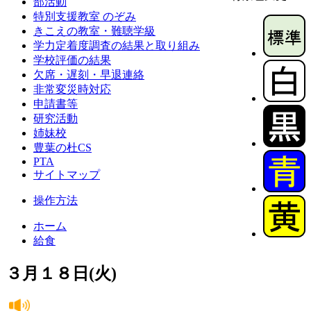
部活動
特別支援教室 のぞみ
きこえの教室・難聴学級
学力定着度調査の結果と取り組み
学校評価の結果
欠席・遅刻・早退連絡
非常変災時対応
申請書等
研究活動
姉妹校
豊葉の杜CS
PTA
サイトマップ
操作方法
ホーム
給食
３月１８日(火)