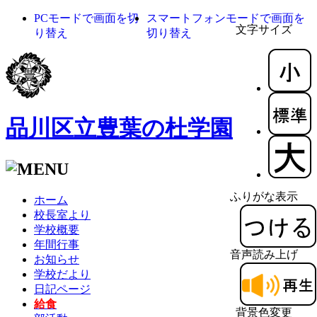
PCモードで画面を切
スマートフォンモードで画面を
文字サイズ
り替え
切り替え
品川区立豊葉の杜学園
ふりがな表示
ホーム
校長室より
学校概要
年間行事
音声読み上げ
お知らせ
学校だより
日記ページ
給食
背景色変更