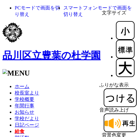
PCモードで画面を切
スマートフォンモードで画面を
文字サイズ
り替え
切り替え
品川区立豊葉の杜学園
ふりがな表示
ホーム
校長室より
学校概要
年間行事
音声読み上げ
お知らせ
学校だより
日記ページ
給食
背景色変更