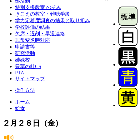
部活動
特別支援教室 のぞみ
きこえの教室・難聴学級
学力定着度調査の結果と取り組み
学校評価の結果
欠席・遅刻・早退連絡
非常変災時対応
申請書等
研究活動
姉妹校
豊葉の杜CS
PTA
サイトマップ
操作方法
ホーム
給食
２月２８日（金）