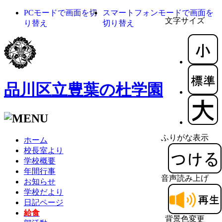
PCモードで画面を切
スマートフォンモードで画面を
文字サイズ
り替え
切り替え
品川区立豊葉の杜学園
ふりがな表示
ホーム
校長室より
学校概要
年間行事
音声読み上げ
お知らせ
学校だより
日記ページ
給食
背景色変更