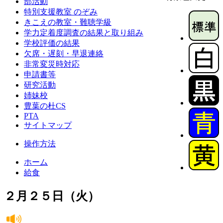
部活動
特別支援教室 のぞみ
きこえの教室・難聴学級
学力定着度調査の結果と取り組み
学校評価の結果
欠席・遅刻・早退連絡
非常変災時対応
申請書等
研究活動
姉妹校
豊葉の杜CS
PTA
サイトマップ
操作方法
ホーム
給食
２月２５日（火）