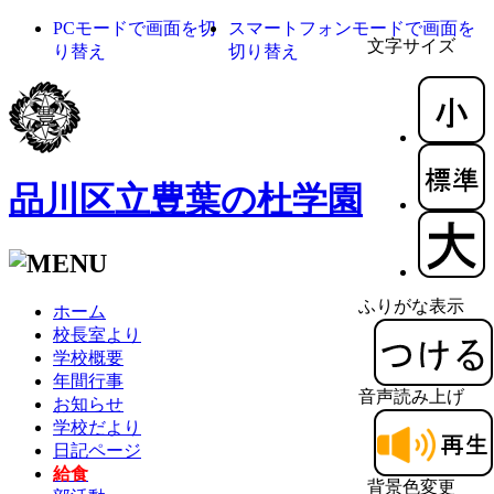
PCモードで画面を切
スマートフォンモードで画面を
文字サイズ
り替え
切り替え
品川区立豊葉の杜学園
ふりがな表示
ホーム
校長室より
学校概要
年間行事
音声読み上げ
お知らせ
学校だより
日記ページ
給食
背景色変更