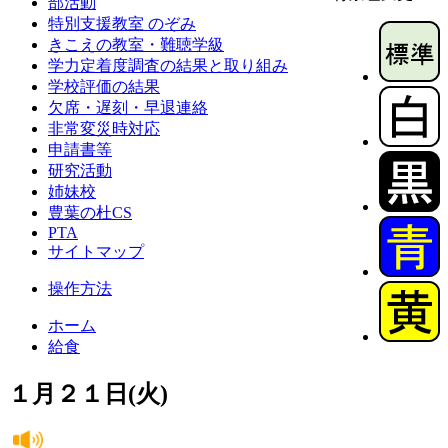
部活動
特別支援教室 のぞみ
きこえの教室・難聴学級
学力定着度調査の結果と取り組み
学校評価の結果
欠席・遅刻・早退連絡
非常変災時対応
申請書等
研究活動
姉妹校
豊葉の杜CS
PTA
サイトマップ
操作方法
ホーム
給食
１月２１日(火)