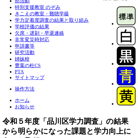
部活動
特別支援教室 のぞみ
きこえの教室・難聴学級
学力定着度調査の結果と取り組み
学校評価の結果
欠席・遅刻・早退連絡
非常変災時対応
申請書等
研究活動
姉妹校
豊葉の杜CS
PTA
サイトマップ
操作方法
ホーム
お知らせ
令和５年度「品川区学力調査」の結果
から明らかになった課題と学力向上に