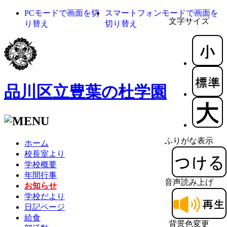
PCモードで画面を切
スマートフォンモードで画面を
文字サイズ
り替え
切り替え
品川区立豊葉の杜学園
ふりがな表示
ホーム
校長室より
学校概要
年間行事
音声読み上げ
お知らせ
学校だより
日記ページ
給食
背景色変更